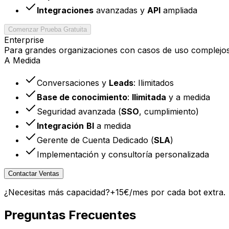
Integraciones
avanzadas y
API
ampliada
Comenzar Prueba Gratuita
Enterprise
Para grandes organizaciones con casos de uso complejos
A Medida
Conversaciones y
Leads
: Ilimitados
Base de conocimiento
:
Ilimitada
y a medida
Seguridad avanzada (
SSO
, cumplimiento)
Integración
BI
a medida
Gerente de Cuenta Dedicado (
SLA
)
Implementación y consultoría personalizada
Contactar Ventas
¿Necesitas más capacidad?
+
15
€/mes
por cada bot extra.
Preguntas Frecuentes