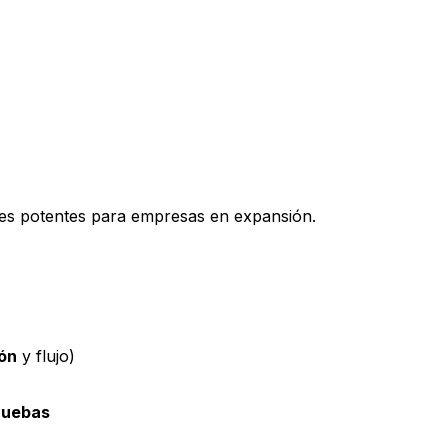
mplimiento normativo para garantizar la privacidad de tus 
nes potentes para empresas en expansión.
ión
y flujo)
ruebas