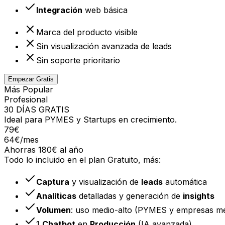
Integración
web básica
Marca del producto visible
Sin visualización avanzada de leads
Sin soporte prioritario
Empezar Gratis
Más Popular
Profesional
30 DÍAS GRATIS
Ideal para PYMES y Startups en crecimiento.
79
€
64€
/mes
Ahorras
180
€ al año
Todo lo incluido en el plan Gratuito, más:
Captura
y visualización de
leads
automática
Analíticas
detalladas y generación de
insights
Volumen
: uso medio-alto (PYMES y empresas m
1
Chatbot
en
Producción
(IA avanzada)