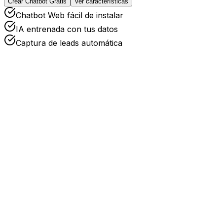
Crear Chatbot Gratis
Ver características
Chatbot Web fácil de instalar
IA entrenada con tus datos
Captura de leads automática
IA entrenada con tus datos
Nuestra arquitectura de Asymmetric Embeddings permite u
garantizando precisión semántica.
Descubre nuestra tecnología