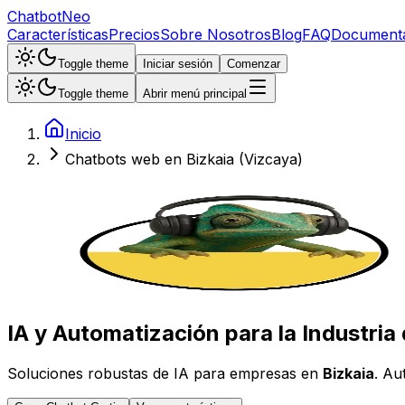
ChatbotNeo
Características
Precios
Sobre Nosotros
Blog
FAQ
Document
Toggle theme
Iniciar sesión
Comenzar
Toggle theme
Abrir menú principal
Inicio
Chatbots web en
Bizkaia (Vizcaya)
IA y Automatización para la Industria
Soluciones robustas de IA para empresas en
Bizkaia
. Au