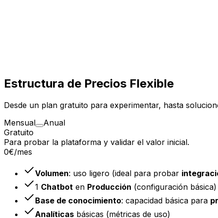
Ver Integraciones
Seguridad Privada y RGPD
Protección de datos con cifrado de grado empresarial y cu
Estructura de Precios Flexible
Desde un plan gratuito para experimentar, hasta solucio
Mensual
Anual
Gratuito
Para probar la plataforma y validar el valor inicial.
0€
/mes
Volumen
: uso ligero (ideal para probar
integrac
1
Chatbot
en
Producción
(configuración básica)
Base de conocimiento
: capacidad básica para
p
Analíticas
básicas (métricas de uso)