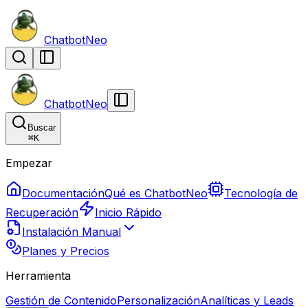
ChatbotNeo
ChatbotNeo
Buscar
⌘
K
Empezar
Documentación
Qué es ChatbotNeo
Tecnología de
Recuperación
Inicio Rápido
Instalación Manual
Planes y Precios
Herramienta
Gestión de Contenido
Personalización
Analíticas y Leads